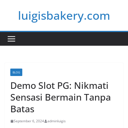
Skip
luigisbakery.com
to
content
BLOG
Demo Slot PG: Nikmati
Sensasi Bermain Tanpa
Batas
September 6, 2024
adminluigis