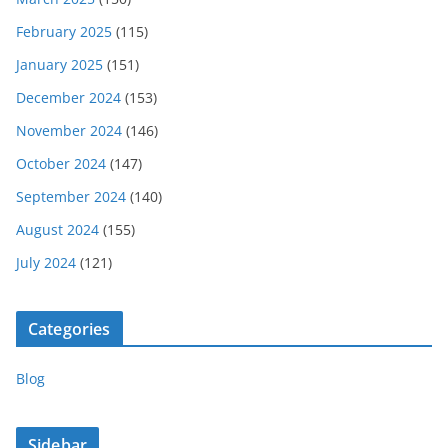
February 2025
(115)
January 2025
(151)
December 2024
(153)
November 2024
(146)
October 2024
(147)
September 2024
(140)
August 2024
(155)
July 2024
(121)
Categories
Blog
Sidebar