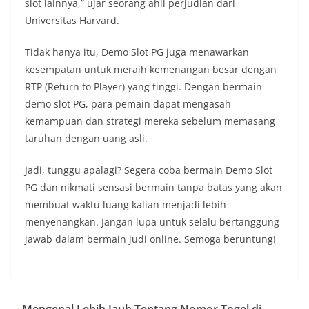
slot lainnya,” ujar seorang ahli perjudian dari
Universitas Harvard.
Tidak hanya itu, Demo Slot PG juga menawarkan
kesempatan untuk meraih kemenangan besar dengan
RTP (Return to Player) yang tinggi. Dengan bermain
demo slot PG, para pemain dapat mengasah
kemampuan dan strategi mereka sebelum memasang
taruhan dengan uang asli.
Jadi, tunggu apalagi? Segera coba bermain Demo Slot
PG dan nikmati sensasi bermain tanpa batas yang akan
membuat waktu luang kalian menjadi lebih
menyenangkan. Jangan lupa untuk selalu bertanggung
jawab dalam bermain judi online. Semoga beruntung!