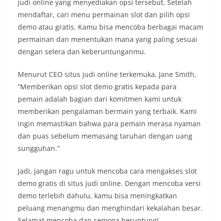
judi online yang menyediakan opsi tersebut. Setelah
mendaftar, cari menu permainan slot dan pilih opsi
demo atau gratis. Kamu bisa mencoba berbagai macam
permainan dan menentukan mana yang paling sesuai
dengan selera dan keberuntunganmu.
Menurut CEO situs judi online terkemuka, Jane Smith,
“Memberikan opsi slot demo gratis kepada para
pemain adalah bagian dari komitmen kami untuk
memberikan pengalaman bermain yang terbaik. Kami
ingin memastikan bahwa para pemain merasa nyaman
dan puas sebelum memasang taruhan dengan uang
sungguhan.”
Jadi, jangan ragu untuk mencoba cara mengakses slot
demo gratis di situs judi online. Dengan mencoba versi
demo terlebih dahulu, kamu bisa meningkatkan
peluang menangmu dan menghindari kekalahan besar.
Selamat mencoba dan semoga beruntung!