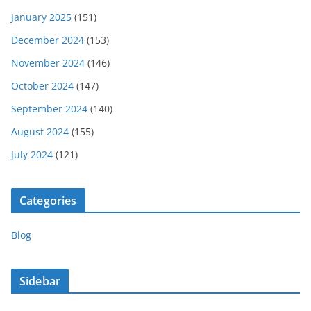
January 2025
(151)
December 2024
(153)
November 2024
(146)
October 2024
(147)
September 2024
(140)
August 2024
(155)
July 2024
(121)
Categories
Blog
Sidebar