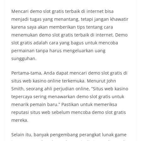
Mencari demo slot gratis terbaik di internet bisa
menjadi tugas yang menantang, tetapi jangan khawatir
karena saya akan memberikan tips tentang cara
menemukan demo slot gratis terbaik di internet. Demo
slot gratis adalah cara yang bagus untuk mencoba
permainan tanpa harus mengeluarkan uang
sungguhan.
Pertama-tama, Anda dapat mencari demo slot gratis di
situs web kasino online terkemuka. Menurut John
Smith, seorang ahli perjudian online, “Situs web kasino
tepercaya sering menawarkan demo slot gratis untuk
menarik pemain baru.” Pastikan untuk memeriksa
reputasi situs web sebelum mencoba demo slot gratis
mereka.
Selain itu, banyak pengembang perangkat lunak game