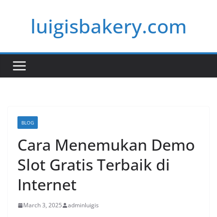
Skip
luigisbakery.com
to
content
BLOG
Cara Menemukan Demo
Slot Gratis Terbaik di
Internet
March 3, 2025
adminluigis