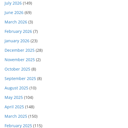
July 2026
(149)
June 2026
(69)
March 2026
(3)
February 2026
(7)
January 2026
(23)
December 2025
(28)
November 2025
(2)
October 2025
(8)
September 2025
(8)
August 2025
(10)
May 2025
(104)
April 2025
(148)
March 2025
(150)
February 2025
(115)