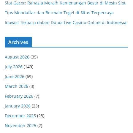
Slot Gacor: Rahasia Meraih Kemenangan Besar di Mesin Slot
Tips Mendaftar dan Bermain Togel di Situs Terpercaya
Inovasi Terbaru dalam Dunia Live Casino Online di Indonesia
Archives
August 2026
(35)
July 2026
(149)
June 2026
(69)
March 2026
(3)
February 2026
(7)
January 2026
(23)
December 2025
(28)
November 2025
(2)