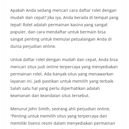
Apakah Anda sedang mencari cara daftar rolet dengan
mudah dan cepat? Jika iya, Anda berada di tempat yang
tepat! Rolet adalah permainan kasino yang sangat
populer, dan cara mendaftar untuk bermain bisa
sangat penting untuk memulai petualangan Anda di
dunia perjudian online.
Untuk daftar rolet dengan mudah dan cepat, Anda bisa
mencari situs judi online terpercaya yang menyediakan
permainan rolet. Ada banyak situs yang menawarkan
layanan ini, jadi pastikan untuk memilih yang terbaik.
Salah satu hal yang perlu diperhatikan adalah
keamanan dan keandalan situs tersebut.
Menurut John Smith, seorang ahli perjudian online,
“Penting untuk memilih situs yang terpercaya dan
memiliki lisensi resmi dalam menyediakan permainan