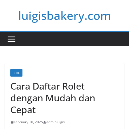
Skip
luigisbakery.com
to
content
BLOG
Cara Daftar Rolet
dengan Mudah dan
Cepat
February 10, 2025
adminluigis