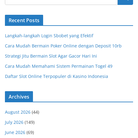
Recent Posts
Langkah-langkah Login Sbobet yang Efektif
Cara Mudah Bermain Poker Online dengan Deposit 10rb
Strategi Jitu Bermain Slot Agar Gacor Hari Ini
Cara Mudah Memahami Sistem Permainan Togel 49
Daftar Slot Online Terpopuler di Kasino Indonesia
Archives
August 2026
(44)
July 2026
(149)
June 2026
(69)