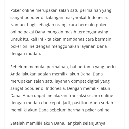
Poker online merupakan salah satu permainan yang
sangat populer di kalangan masyarakat Indonesia.
Namun, bagi sebagian orang, cara bermain poker
online pakai Dana mungkin masih terdengar asing.
Untuk itu, kali ini kita akan membahas cara bermain
poker online dengan menggunakan layanan Dana
dengan mudah.
Sebelum memulai permainan, hal pertama yang perlu
Anda lakukan adalah memiliki akun Dana. Dana
merupakan salah satu layanan dompet digital yang
sangat populer di Indonesia. Dengan memiliki akun
Dana, Anda dapat melakukan transaksi secara online
dengan mudah dan cepat. Jadi, pastikan Anda sudah
memiliki akun Dana sebelum bermain poker online.
Setelah memiliki akun Dana, langkah selanjutnya