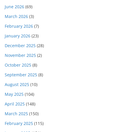
June 2026
(69)
March 2026
(3)
February 2026
(7)
January 2026
(23)
December 2025
(28)
November 2025
(2)
October 2025
(8)
September 2025
(8)
August 2025
(10)
May 2025
(104)
April 2025
(148)
March 2025
(150)
February 2025
(115)