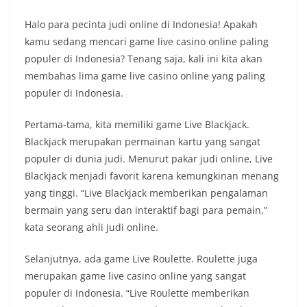
Halo para pecinta judi online di Indonesia! Apakah
kamu sedang mencari game live casino online paling
populer di Indonesia? Tenang saja, kali ini kita akan
membahas lima game live casino online yang paling
populer di Indonesia.
Pertama-tama, kita memiliki game Live Blackjack.
Blackjack merupakan permainan kartu yang sangat
populer di dunia judi. Menurut pakar judi online, Live
Blackjack menjadi favorit karena kemungkinan menang
yang tinggi. “Live Blackjack memberikan pengalaman
bermain yang seru dan interaktif bagi para pemain,”
kata seorang ahli judi online.
Selanjutnya, ada game Live Roulette. Roulette juga
merupakan game live casino online yang sangat
populer di Indonesia. “Live Roulette memberikan