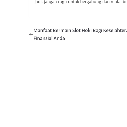
Jadi, jangan ragu untuk bergabung dan mulai be
Manfaat Bermain Slot Hoki Bagi Kesejahte
Finansial Anda