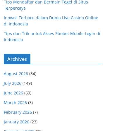
Tips Mendaftar dan Bermain Togel di Situs
Terpercaya
Inovasi Terbaru dalam Dunia Live Casino Online
di Indonesia
Tips dan Trik untuk Akses Sbobet Mobile Login di
Indonesia
Archives
August 2026
(34)
July 2026
(149)
June 2026
(69)
March 2026
(3)
February 2026
(7)
January 2026
(23)