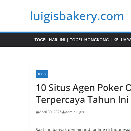
Skip
luigisbakery.com
to
content
TOGEL HARI INI | TOGEL HONGKONG | KELUAR
BLOG
10 Situs Agen Poker 
Terpercaya Tahun Ini
April 30, 2025
adminluigis
Saat ini, banyak pemain judi online di Indonesi