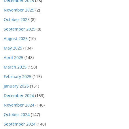
December 2025
(28)
November 2025
(2)
October 2025
(8)
September 2025
(8)
August 2025
(10)
May 2025
(104)
April 2025
(148)
March 2025
(150)
February 2025
(115)
January 2025
(151)
December 2024
(153)
November 2024
(146)
October 2024
(147)
September 2024
(140)