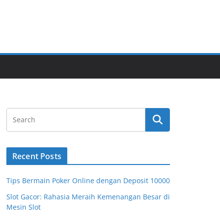
Recent Posts
Tips Bermain Poker Online dengan Deposit 10000
Slot Gacor: Rahasia Meraih Kemenangan Besar di
Mesin Slot