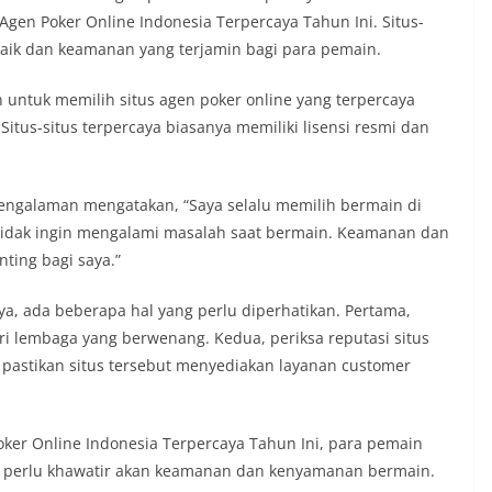
 Agen Poker Online Indonesia Terpercaya Tahun Ini. Situs-
rbaik dan keamanan yang terjamin bagi para pemain.
n untuk memilih situs agen poker online yang terpercaya
tus-situs terpercaya biasanya memiliki lisensi resmi dan
pengalaman mengatakan, “Saya selalu memilih bermain di
a tidak ingin mengalami masalah saat bermain. Keamanan dan
ting bagi saya.”
ya, ada beberapa hal yang perlu diperhatikan. Pertama,
dari lembaga yang berwenang. Kedua, periksa reputasi situs
, pastikan situs tersebut menyediakan layanan customer
oker Online Indonesia Terpercaya Tahun Ini, para pemain
a perlu khawatir akan keamanan dan kenyamanan bermain.