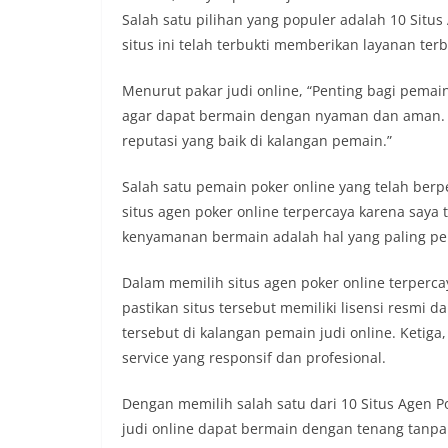
Salah satu pilihan yang populer adalah 10 Situs
situs ini telah terbukti memberikan layanan te
Menurut pakar judi online, “Penting bagi pemai
agar dapat bermain dengan nyaman dan aman. Si
reputasi yang baik di kalangan pemain.”
Salah satu pemain poker online yang telah ber
situs agen poker online terpercaya karena say
kenyamanan bermain adalah hal yang paling pen
Dalam memilih situs agen poker online terperca
pastikan situs tersebut memiliki lisensi resmi 
tersebut di kalangan pemain judi online. Ketiga
service yang responsif dan profesional.
Dengan memilih salah satu dari 10 Situs Agen P
judi online dapat bermain dengan tenang tanp