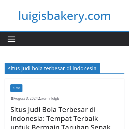
Skip
luigisbakery.com
to
content
situs judi bola terbesar di indonesia
BLOG
August 3, 2024
adminluigis
Situs Judi Bola Terbesar di
Indonesia: Tempat Terbaik
untuk Bermain Taruhan Sepak