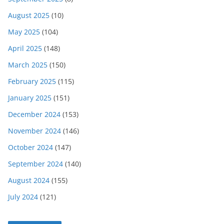
August 2025
(10)
May 2025
(104)
April 2025
(148)
March 2025
(150)
February 2025
(115)
January 2025
(151)
December 2024
(153)
November 2024
(146)
October 2024
(147)
September 2024
(140)
August 2024
(155)
July 2024
(121)