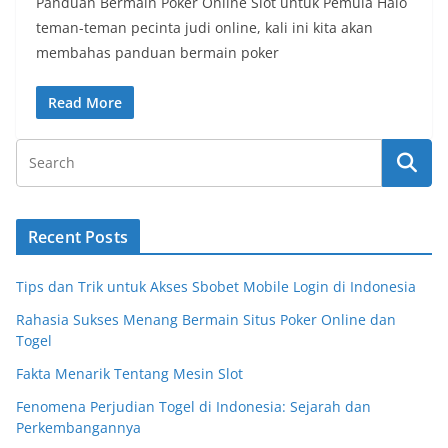
Panduan Bermain Poker Online Slot untuk Pemula Halo
teman-teman pecinta judi online, kali ini kita akan
membahas panduan bermain poker
Read More
Recent Posts
Tips dan Trik untuk Akses Sbobet Mobile Login di Indonesia
Rahasia Sukses Menang Bermain Situs Poker Online dan
Togel
Fakta Menarik Tentang Mesin Slot
Fenomena Perjudian Togel di Indonesia: Sejarah dan
Perkembangannya